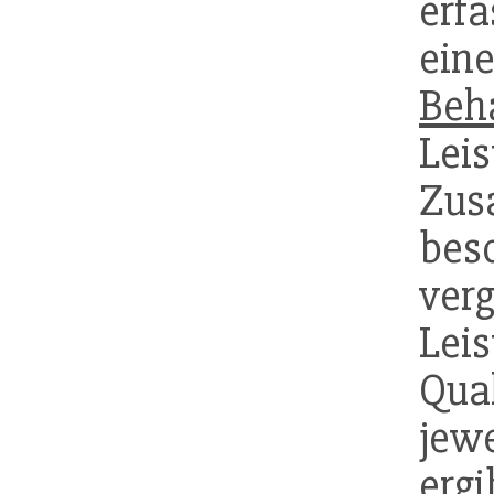
erf
ein
Beh
Lei
Zus
bes
ver
Lei
Qu
je
ergi