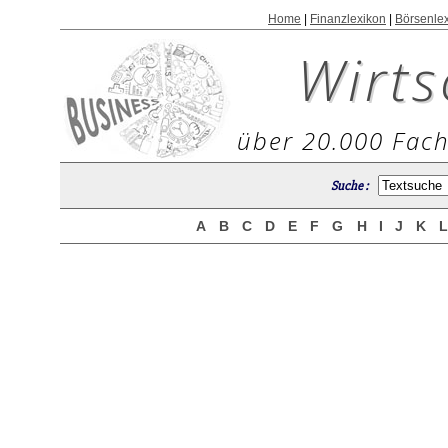
Home
|
Finanzlexikon
|
Börsenle
Wirts
über 20.000 Fach
Suche :
A
B
C
D
E
F
G
H
I
J
K