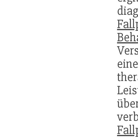
dia
Fal
Beh
Ver
ei
the
Le
üb
ver
Fal