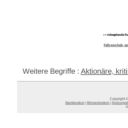
<< vorhergehender Fa
Fallpauschale, a
Weitere Begriffe :
Aktionäre, krit
Copyright ©
Banklexikon
|
Börsenlexikon
|
Nutzungs
A