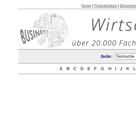
Home
|
Finanzlexikon
|
Börsenle
Wirts
über 20.000 Fach
Suche :
A
B
C
D
E
F
G
H
I
J
K