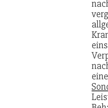
nac
ve
all
Kra
ein
Ver
nac
ei
Son
Le
Beh