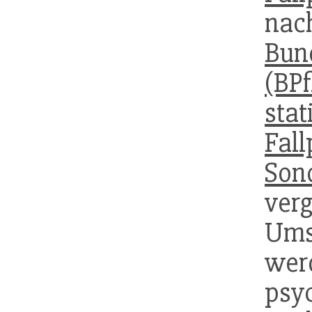
n
Bun
(BPf
stat
Fal
Son
verg
Ums
wer
psy