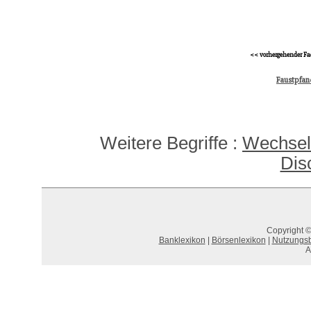
<< vorhergehender Fa
Faustpfan
Weitere Begriffe :
Wechself
Dis
Copyright ©
Banklexikon
|
Börsenlexikon
|
Nutzungs
A