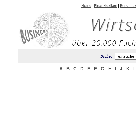
Home
|
Finanzlexikon
|
Börsenle
Wirts
über 20.000 Fach
Suche :
A
B
C
D
E
F
G
H
I
J
K