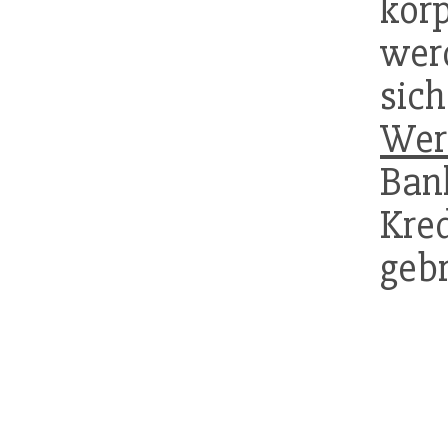
kör
werd
sich
Wer
Ba
Kre
gebr