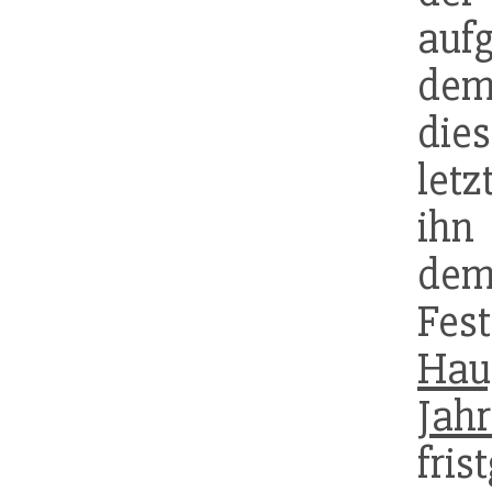
auf
d
die
letz
ihn 
d
Fe
Hau
Jah
fris