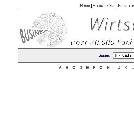
Home
|
Finanzlexikon
|
Börsenle
Wirts
über 20.000 Fach
Suche :
A
B
C
D
E
F
G
H
I
J
K