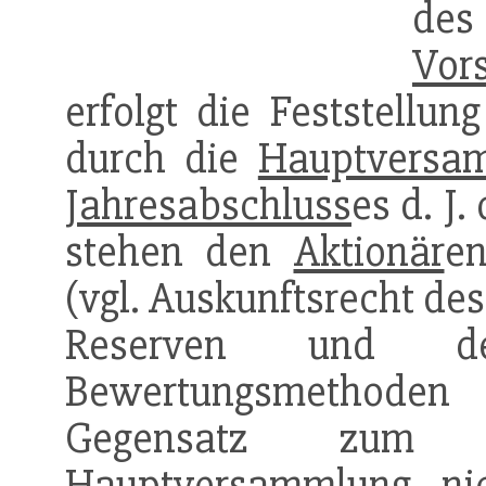
d
Vor
erfolgt die Feststellu
durch die
Hauptversa
Jahresabschluss
es d. J.
stehen den
Aktionär
en
(vgl. Auskunftsrecht des 
Reserven und de
Bewertungsmethoden
Gegensatz zu
Hauptversammlung
ni