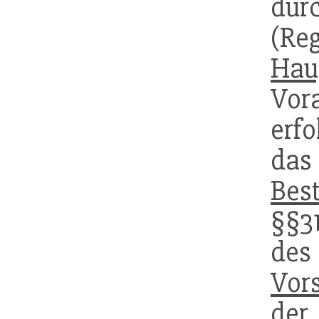
dur
(R
Hau
Vor
erf
da
Bes
§§31
des
Vor
de