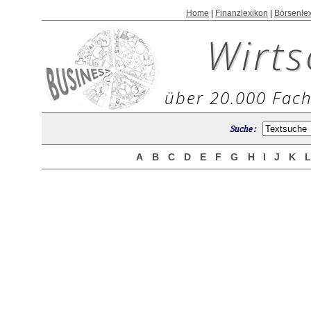
Home
|
Finanzlexikon
|
Börsenle
Wirts
über 20.000 Fach
Suche :
A
B
C
D
E
F
G
H
I
J
K