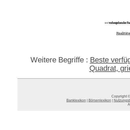
<< vorhergehender Fa
Finalität
Weitere Begriffe :
Beste verfü
Quadrat, gri
Copyright ©
Banklexikon
|
Börsenlexikon
|
Nutzungs
A