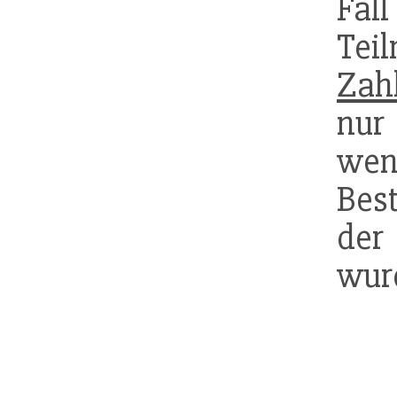
Fa
Tei
Zah
nur
we
Bes
de
wur