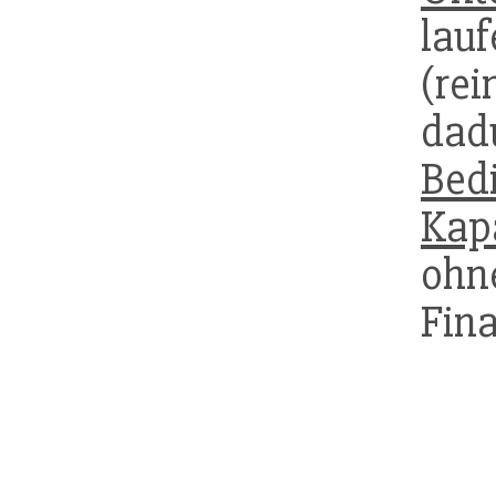
la
(rei
dad
Bed
Kapa
oh
Fina