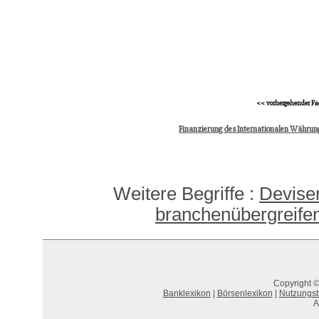
<< vorhergehender Fa
Finanzierung des Internationalen Währun
Weitere Begriffe :
Devise
branchenübergreife
Copyright ©
Banklexikon
|
Börsenlexikon
|
Nutzungs
A