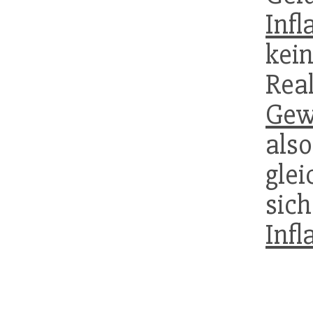
Infl
kei
Rea
Gew
als
gle
si
Infl