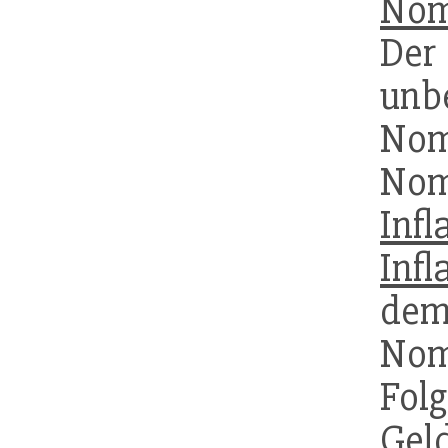
Nom
Der
unb
Nom
Nomi
Infl
Infl
dem
Nom
Folg
Gel