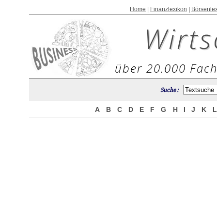
Home
|
Finanzlexikon
|
Börsenle
Wirts
über 20.000 Fach
Suche :
A
B
C
D
E
F
G
H
I
J
K