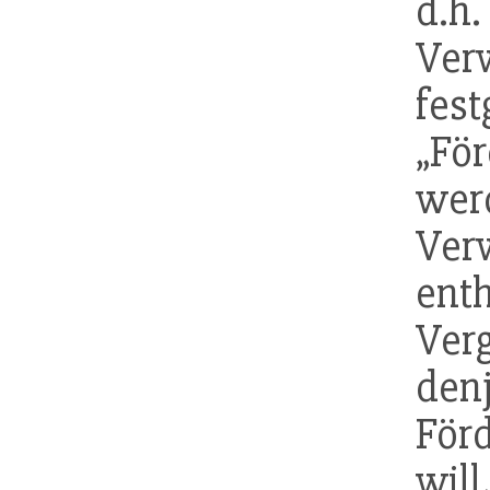
d
Ver
fest
„Fö
we
Ver
ent
Ve
den
För
wi