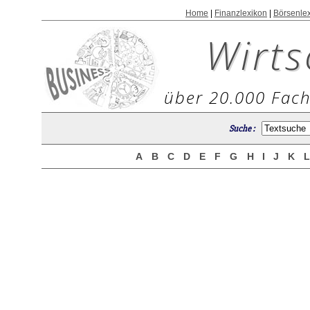
Home
|
Finanzlexikon
|
Börsenle
Wirts
über 20.000 Fach
Suche :
A
B
C
D
E
F
G
H
I
J
K