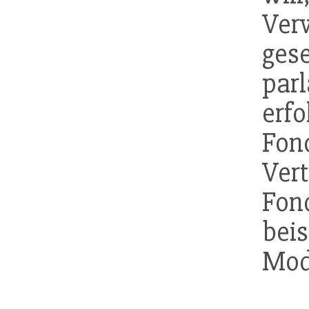
Ve
ges
pa
erf
Fond
Ve
Fo
bei
Mod