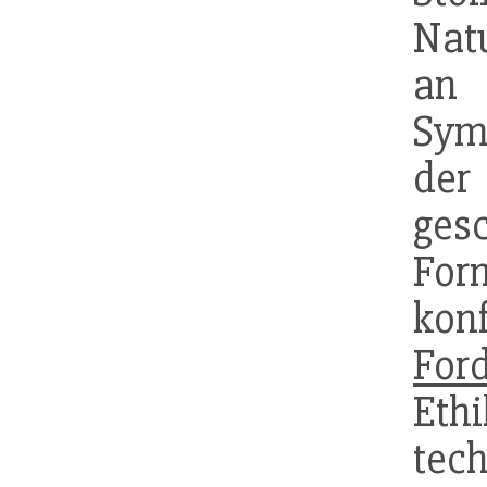
Nat
an 
Sym
de
ges
For
kon
For
Eth
tec