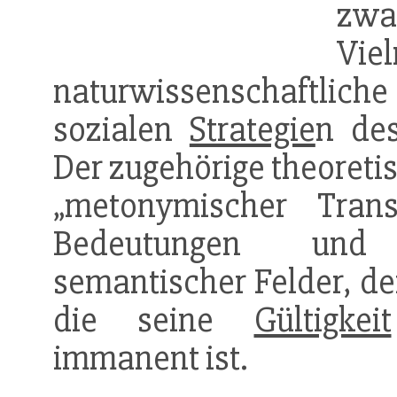
zwa
V
naturwissenschaftli
sozialen
Strategie
n d
Der zugehörige theoreti
„metonymischer Tran
Bedeutungen und 
semantischer Felder, de
die seine
Gültigkeit
immanent ist.