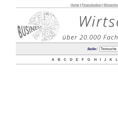
Home
|
Finanzlexikon
|
Börsenle
Wirts
über 20.000 Fach
Suche :
A
B
C
D
E
F
G
H
I
J
K