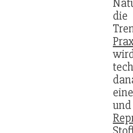
Nat
die
Tre
Prax
wi
tec
dan
ein
und
Rep
Sto