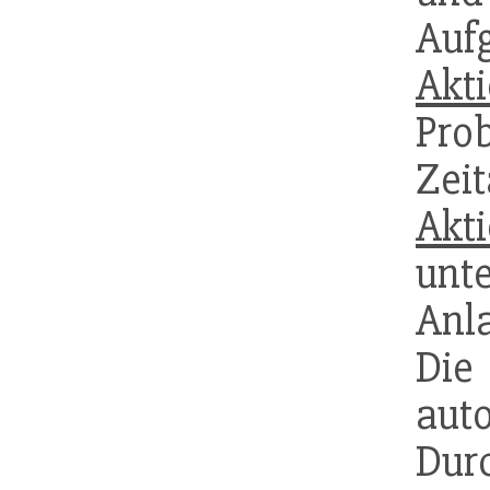
Aufg
Akt
Pro
Zei
Akt
unt
Anla
Die
aut
Dur