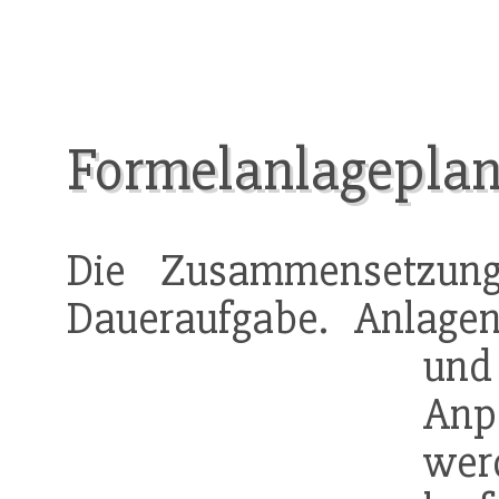
Formelanlagepla
Die Zusammensetzun
Daueraufgabe. Anlage
und
An
wer