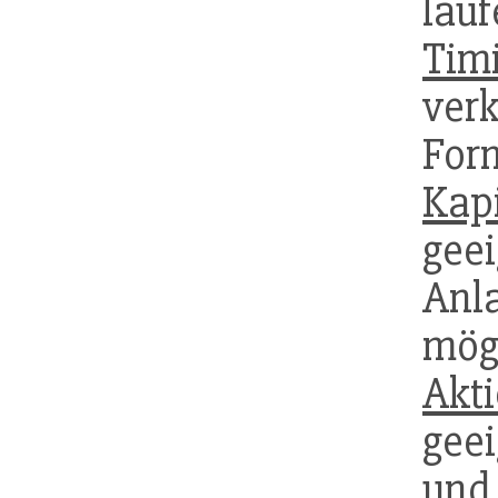
lau
Tim
v
For
Kapi
ge
An
mög
Akt
gee
und 