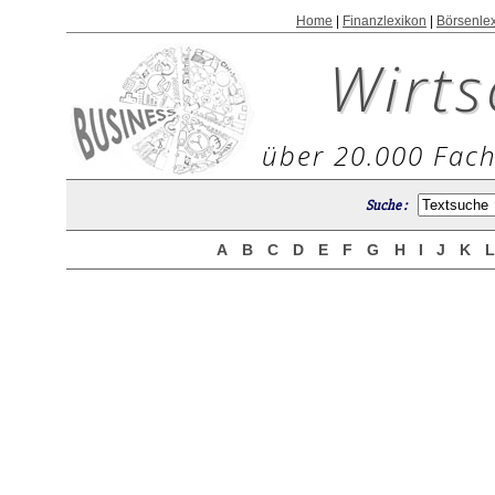
Home
|
Finanzlexikon
|
Börsenle
Wirts
über 20.000 Fach
Suche :
A
B
C
D
E
F
G
H
I
J
K