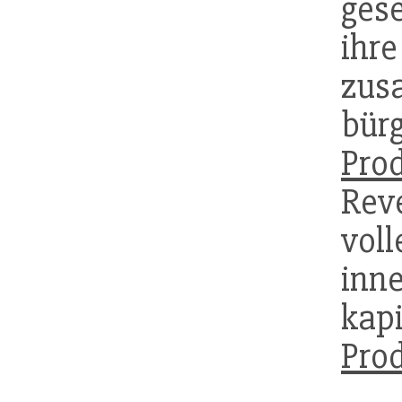
gese
ih
zu
bür
Pro
Rev
vol
inn
kap
Pro