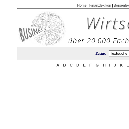
Home
|
Finanzlexikon
|
Börsenle
Wirts
über 20.000 Fach
Suche :
A
B
C
D
E
F
G
H
I
J
K