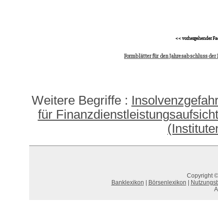
<< vorhergehender Fa
Formblätter für den Jahresabschluss der
Weitere Begriffe :
Insolvenzgefah
für Finanzdienstleistungsaufsich
(Institute
Copyright ©
Banklexikon
|
Börsenlexikon
|
Nutzungs
A