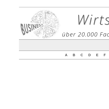
Wirt
über 20.000 Fac
A
B
C
D
E
F