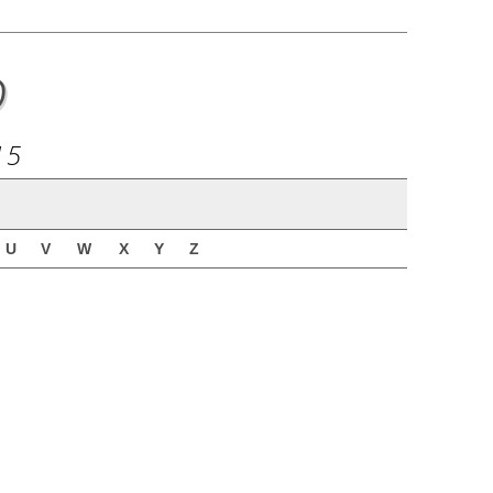
o
15
U
V
W
X
Y
Z