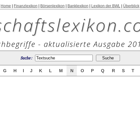
Home
|
Finanzlexikon
|
Börsenlexikon
|
Banklexikon
|
Lexikon der BWL
|
Überblick
schaftslexikon.c
hbegriffe - aktualisierte Ausgabe 20
Suche :
G
H
I
J
K
L
M
N
O
P
Q
R
S
T