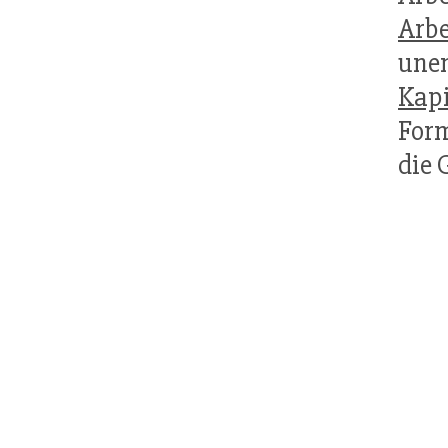
Arbe
unen
Kapi
Form
die 