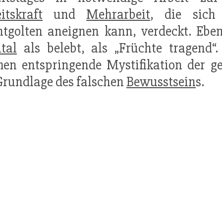
itskraft
und
Mehrarbeit
, die sich
tgolten aneignen kann, verdeckt. Ebe
tal
als belebt, als „Früchte tragend“.
en entspringende Mystifikation der ges
Grundlage des falschen
Bewusstsein
s.