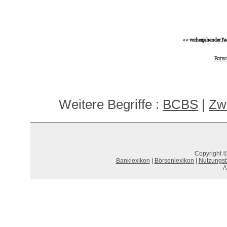
<< vorhergehender Fa
Forw
Weitere Begriffe :
BCBS
|
Zwe
Copyright ©
Banklexikon
|
Börsenlexikon
|
Nutzungs
A