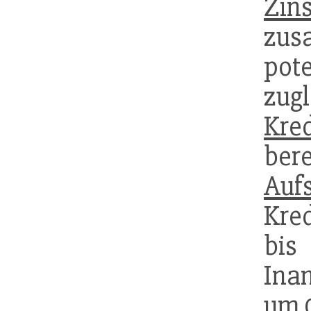
Zin
zus
po
zugl
Kred
ber
Auf
Kred
bi
Ina
um 