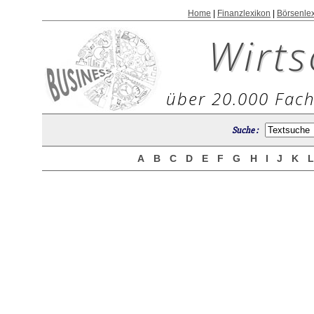
Home
|
Finanzlexikon
|
Börsenle
Wirts
über 20.000 Fach
Suche :
A
B
C
D
E
F
G
H
I
J
K