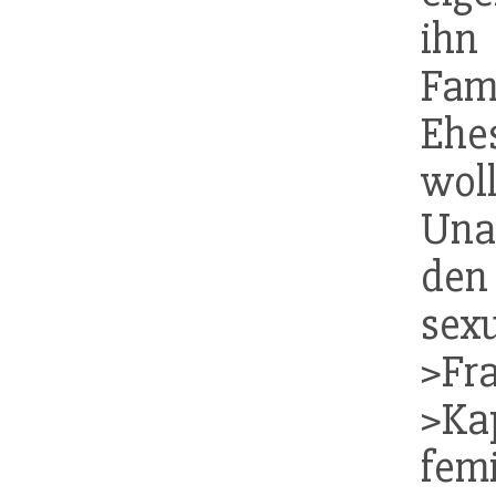
i
Fam
Ehe
wo
Unab
den
sex
>Fr
>Kap
femi