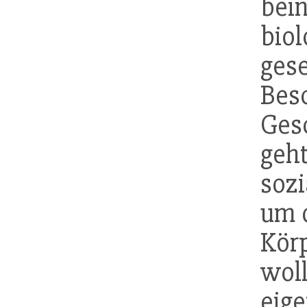
bei
bio
ges
Bes
Ges
geht
soz
um d
Kör
woll
eig