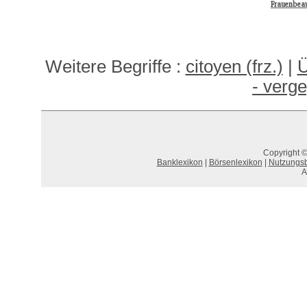
Frauenbeau
Weitere Begriffe :
citoyen (frz.)
|
Ü
- verg
Copyright ©
Banklexikon
|
Börsenlexikon
|
Nutzungs
A