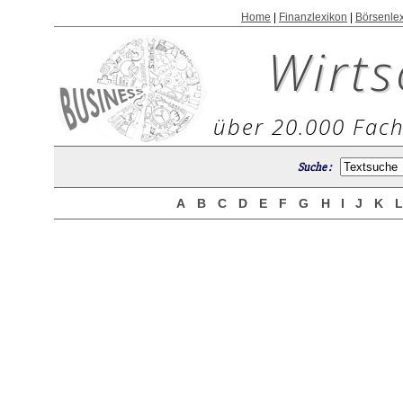
Home
|
Finanzlexikon
|
Börsenle
Wirts
über 20.000 Fach
Suche :
A
B
C
D
E
F
G
H
I
J
K