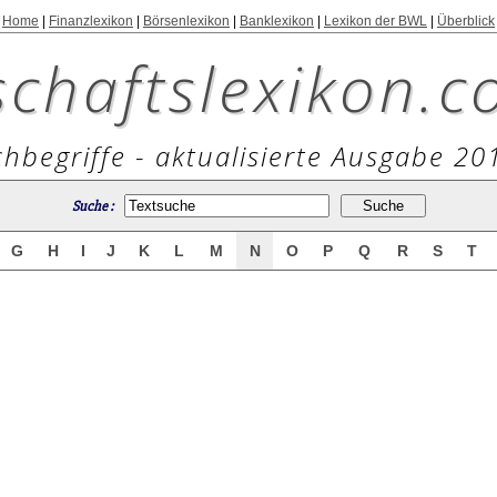
Home
|
Finanzlexikon
|
Börsenlexikon
|
Banklexikon
|
Lexikon der BWL
|
Überblick
schaftslexikon.c
hbegriffe - aktualisierte Ausgabe 20
Suche :
G
H
I
J
K
L
M
N
O
P
Q
R
S
T