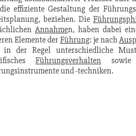
die effiziente Gestaltung der Führungst
itsplanung, beziehen. Die
Führungsphi
sächlichen
Annahme
n, haben dabei ein
ren Elemente der
Führung
: je nach
Ausp
h in der Regel unterschiedliche Mu
zifisches
Führungsverhalten
sowie P
ungsinstrumente und -techniken.