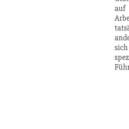
auf 
Arbe
tat
ande
sic
spe
Führ