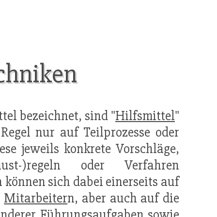
chniken
el bezeichnet, sind "
Hilfsmittel
"
 Regel nur auf Teilprozesse oder
ese jeweils konkrete Vorschläge,
aust-)regeln oder Verfahren
 können sich dabei einerseits auf
n
Mitarbeiter
n, aber auch auf die
anderer Führungsaufgaben sowie