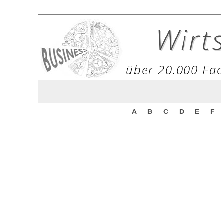
Wirt
über 20.000 Fac
A
B
C
D
E
F