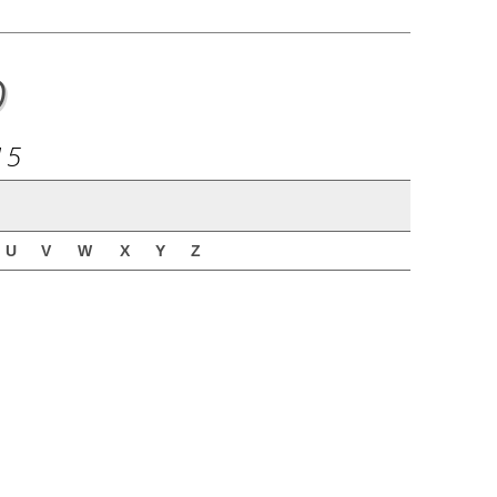
o
15
U
V
W
X
Y
Z