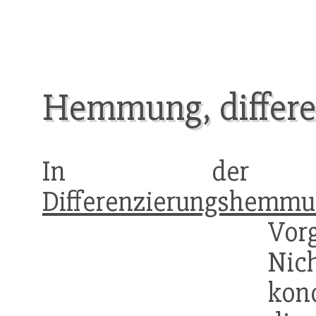
Hemmung, differe
In d
Differenzierungshemm
Vor
Nic
kond