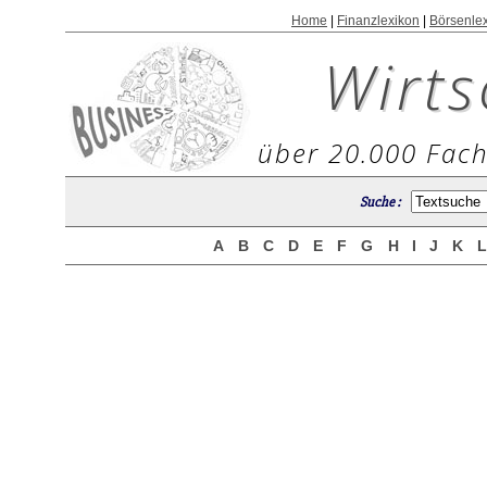
Home
|
Finanzlexikon
|
Börsenle
Wirts
über 20.000 Fach
Suche :
A
B
C
D
E
F
G
H
I
J
K