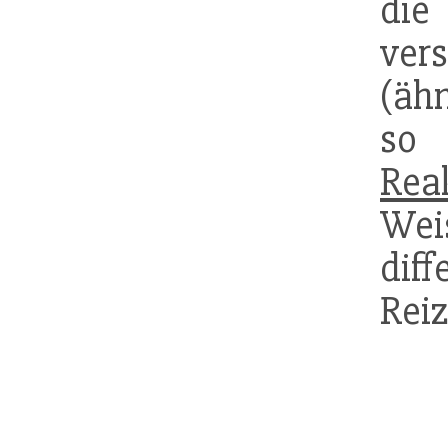
di
vers
(ähn
so 
Rea
Wei
di
Reiz