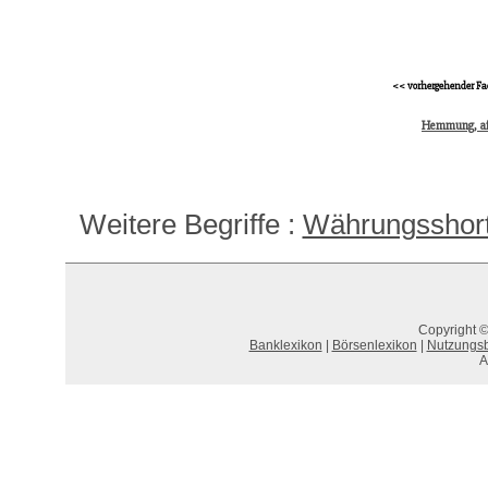
<< vorhergehender Fa
Hemmung, af
Weitere Begriffe :
Währungsshort
Copyright ©
Banklexikon
|
Börsenlexikon
|
Nutzungs
A