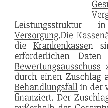
Ges
V
Leistungsstruktur i
Versorgung
.Die Kassen
die
Krankenkasse
n si
erforderlichen Dat
Bewertungsausschuss
z
durch einen Zuschlag a
Behandlungsfall
in der 
finanziert. Der Zuschl
außerhalb der
Gesamtv