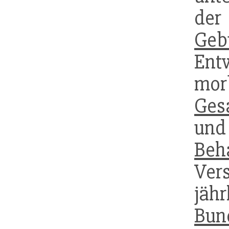
de
Geb
E
morb
Ges
un
Beh
Ver
jäh
Bu