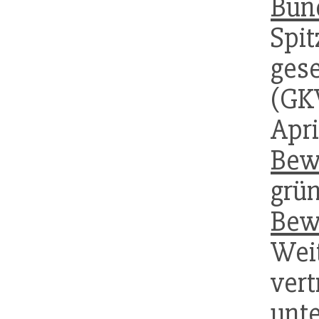
Bun
Sp
ge
(GK
Apr
Bew
grü
Bew
We
ver
unt