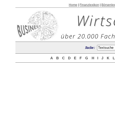
Home
|
Finanzlexikon
|
Börsenle
Wirts
über 20.000 Fach
Suche :
A
B
C
D
E
F
G
H
I
J
K