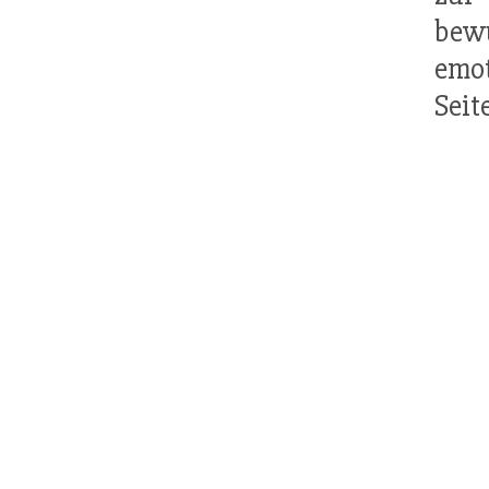
bewu
emot
Seite