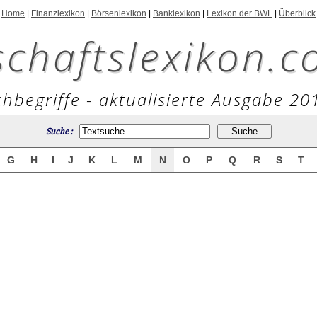
Home
|
Finanzlexikon
|
Börsenlexikon
|
Banklexikon
|
Lexikon der BWL
|
Überblick
schaftslexikon.c
hbegriffe - aktualisierte Ausgabe 20
Suche :
G
H
I
J
K
L
M
N
O
P
Q
R
S
T