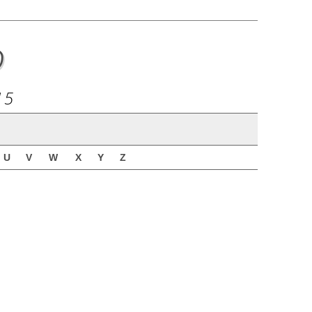
o
15
U
V
W
X
Y
Z