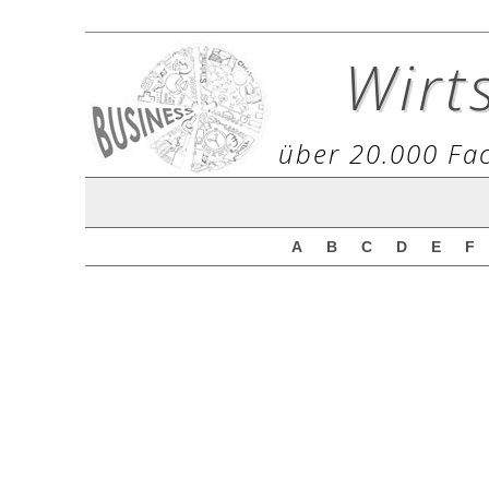
Wirt
über 20.000 Fac
A
B
C
D
E
F