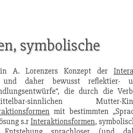
en, symbolische
 in A. Lorenzers Konzept der
Inter
te und daher bewusst reflektier- 
ndlungsentwürfe“, die durch die Verb
ittelbar-sinnlichen Mutter-Kin
raktionsformen
mit bestimmten „Sprach
ösung s.r
Interaktionsformen
, symbolisc
 Entstehung sprachloser (und da