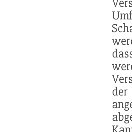
Ver
Umf
Sch
wer
das
we
Ver
der
an
ab
Kap