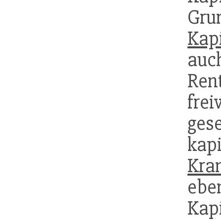
Gr
Kap
auc
Rent
fre
ge
kap
Kra
eb
Kap