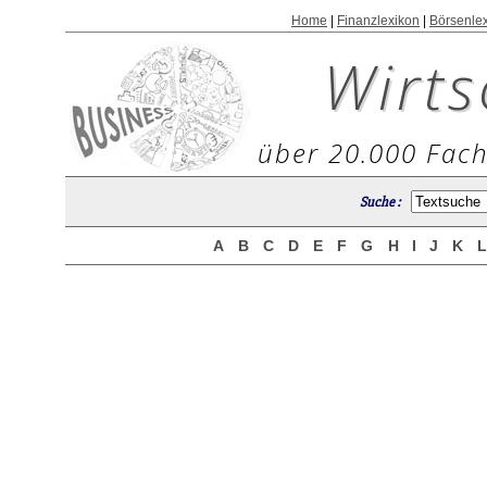
Home
|
Finanzlexikon
|
Börsenle
Wirts
über 20.000 Fach
Suche :
A
B
C
D
E
F
G
H
I
J
K