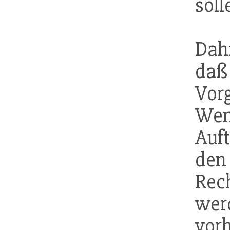
soll
Dah
daß
Vor
Wen
Auf
den
Re
wer
vo