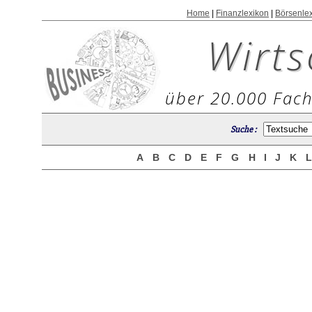
Home
|
Finanzlexikon
|
Börsenle
Wirts
über 20.000 Fach
Suche :
A
B
C
D
E
F
G
H
I
J
K