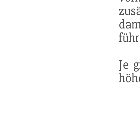
zus
dam
führ
Je g
höh