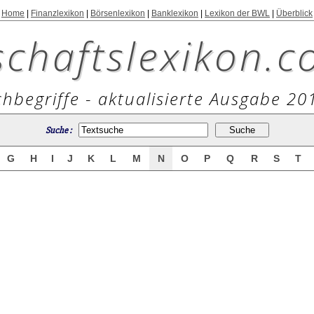
Home
|
Finanzlexikon
|
Börsenlexikon
|
Banklexikon
|
Lexikon der BWL
|
Überblick
schaftslexikon.c
hbegriffe - aktualisierte Ausgabe 20
Suche :
G
H
I
J
K
L
M
N
O
P
Q
R
S
T