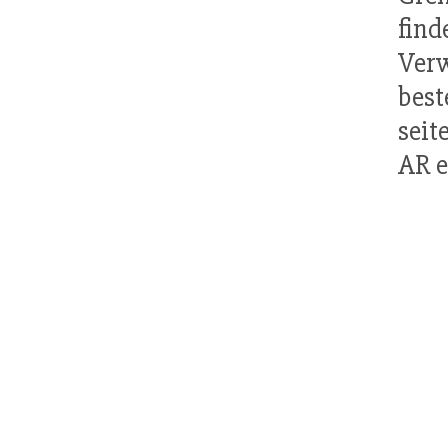
fin
Ver
best
seit
AR e