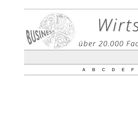
Wirt
über 20.000 Fac
A
B
C
D
E
F