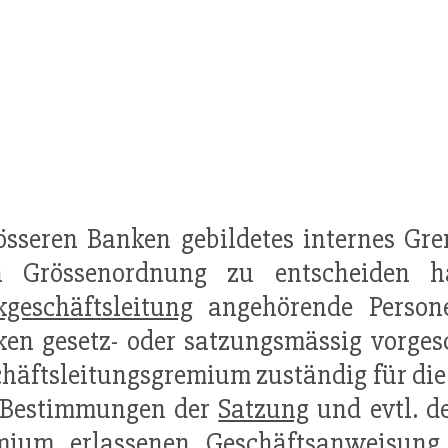
rösseren Banken gebildetes internes G
n Grössenordnung zu entscheiden 
geschäftsleitung
angehörende Personen
en gesetz- oder satzungsmässig vorge
häftsleitungsgremium zuständig für di
 Bestimmungen der
Satzung
und evtl. d
mium erlassenen Geschäftsanweisung