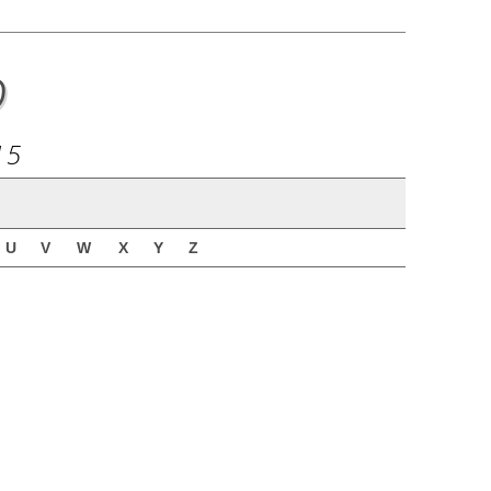
o
15
U
V
W
X
Y
Z