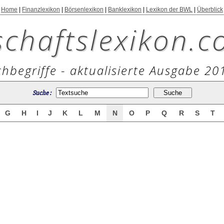
Home
|
Finanzlexikon
|
Börsenlexikon
|
Banklexikon
|
Lexikon der BWL
|
Überblick
schaftslexikon.c
hbegriffe - aktualisierte Ausgabe 20
Suche :
G
H
I
J
K
L
M
N
O
P
Q
R
S
T