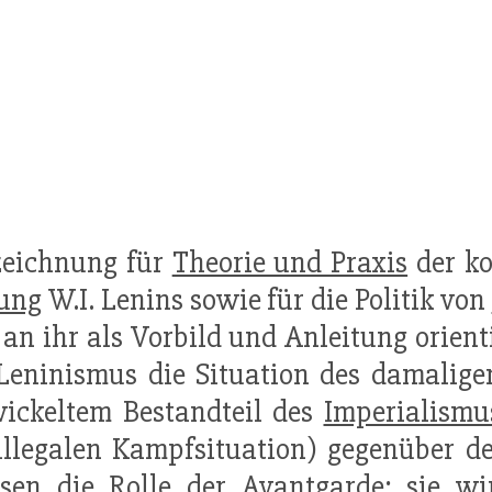
zeichnung für
Theorie und Praxis
der ko
ung
W.I. Lenins sowie für die Politik von
 an ihr als Vorbild und Anleitung orient
Leninismus die Situation des damalige
ickeltem Bestandteil des
Imperialismu
illegalen Kampfsituation) gegenüber 
en die Rolle der Avantgarde; sie wir