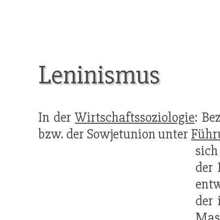
Leninismus
In der
Wirtschaftssoziologie
: Be
bzw. der Sowjetunion unter
Führ
sich
der 
entw
der 
Mass