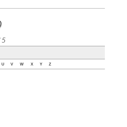
o
15
U
V
W
X
Y
Z