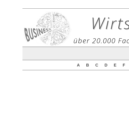
Wirt
über 20.000 Fac
A
B
C
D
E
F