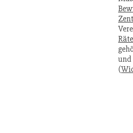
Bew
Zent
Ver
Rät
gehö
un
(
Wid