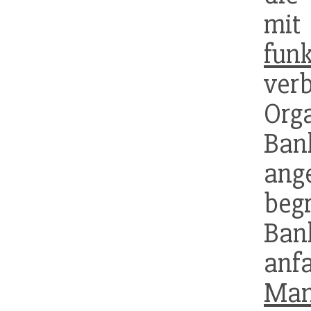
mi
funk
ve
Org
Ban
ang
beg
Ban
an
Man