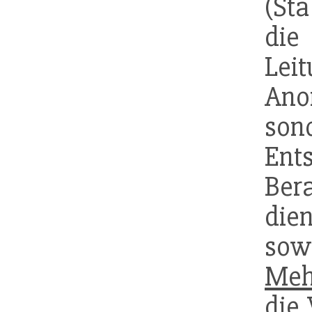
(Sta
die
Le
Ano
so
Ent
Be
die
sow
Meh
die 