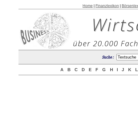
Home
|
Finanzlexikon
|
Börsenle
Wirts
über 20.000 Fach
Suche :
A
B
C
D
E
F
G
H
I
J
K