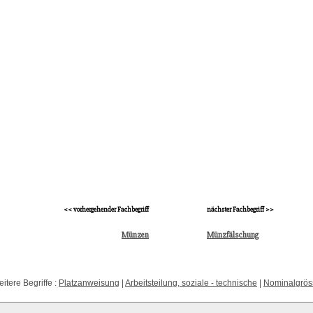
<< vorhergehender Fachbegriff
nächster Fachbegriff >>
Münzen
Münzfälschung
itere Begriffe :
Platzanweisung
|
Arbeitsteilung, soziale - technische
|
Nominalgrös