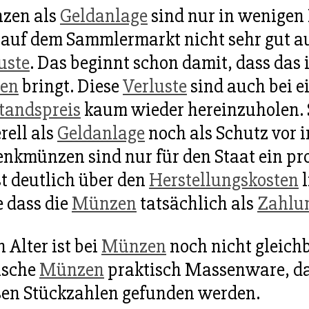
zen als
Geldanlage
sind nur in wenigen 
 auf dem Sammlermarkt nicht sehr gut au
uste
. Das beginnt schon damit, dass das 
sen
bringt. Diese
Verluste
sind auch bei e
tandspreis
kaum wieder hereinzuholen. S
rell als
Geldanlage
noch als Schutz vor 
nkmünzen sind nur für den Staat ein prof
t deutlich über den
Herstellungskosten
l
 dass die
Münzen
tatsächlich als
Zahlun
 Alter ist bei
Münzen
noch nicht gleichb
ische
Münzen
praktisch Massenware, da 
en Stückzahlen gefunden werden.