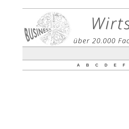
Wirt
über 20.000 Fac
A
B
C
D
E
F