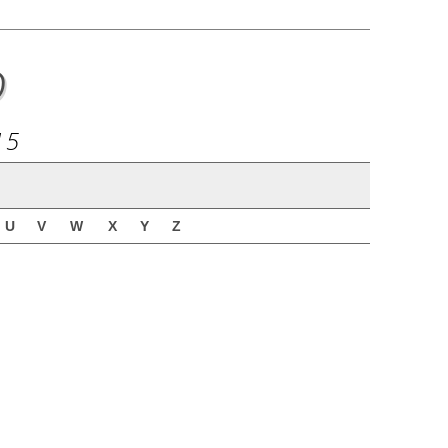
o
15
U
V
W
X
Y
Z