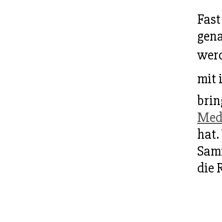
Fast
gena
wer
mit 
brin
Med
hat.
Samm
die 