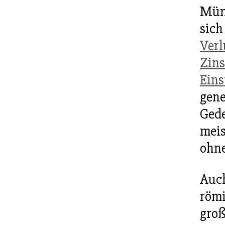
Mün
sich
Verl
Zin
Eins
gene
Gede
meis
ohne
Auch
röm
groß