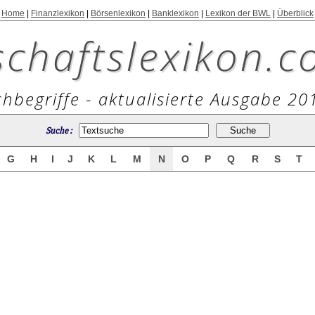
Home
|
Finanzlexikon
|
Börsenlexikon
|
Banklexikon
|
Lexikon der BWL
|
Überblick
schaftslexikon.c
hbegriffe - aktualisierte Ausgabe 20
Suche :
G
H
I
J
K
L
M
N
O
P
Q
R
S
T