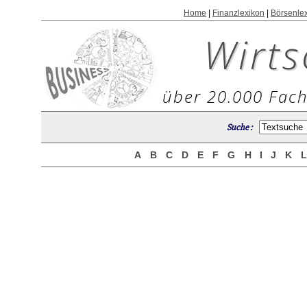
Home
|
Finanzlexikon
|
Börsenle
Wirts
über 20.000 Fach
Suche :
A
B
C
D
E
F
G
H
I
J
K