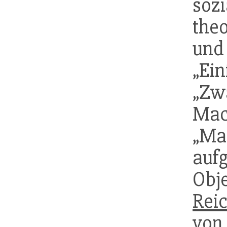
soz
theo
und
„Ei
„Zw
Mac
„Ma
auf
Obj
Rei
von