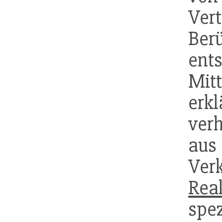
Ver
Ber
en
Mit
er
ver
a
Ver
Rea
spe