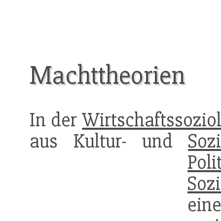
Machttheorien
In der
Wirtschaftssozio
aus Kultur- und
Soz
Poli
Soz
ein