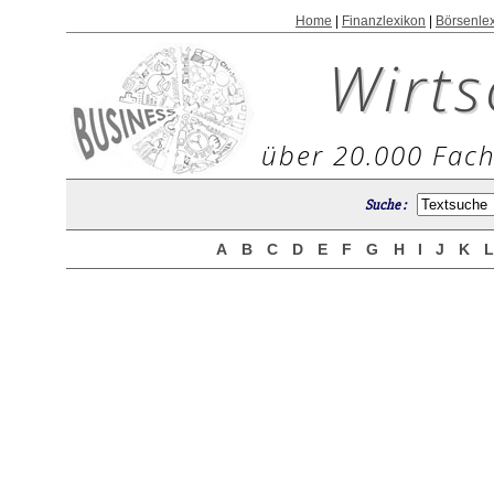
Home
|
Finanzlexikon
|
Börsenle
Wirts
über 20.000 Fach
Suche :
A
B
C
D
E
F
G
H
I
J
K