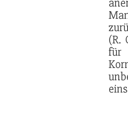
a
Man
zur
(R. 
f
Kor
un
eins