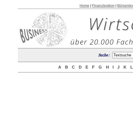
Home
|
Finanzlexikon
|
Börsenle
Wirts
über 20.000 Fach
Suche :
A
B
C
D
E
F
G
H
I
J
K