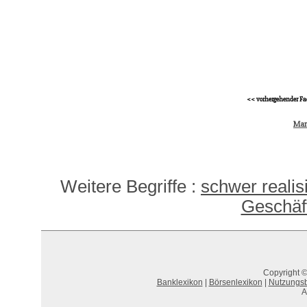
<< vorhergehender Fa
Mar
Weitere Begriffe :
schwer realis
Geschäf
Copyright ©
Banklexikon
|
Börsenlexikon
|
Nutzungs
A