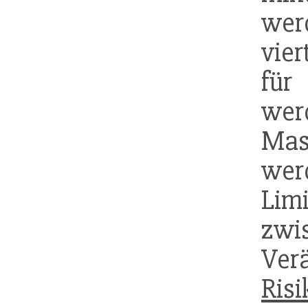
wer
vier
für
we
Mas
w
Lim
zwis
Ve
Risi