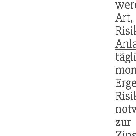
wer
Art
Ris
Anl
täg
m
Er
Ris
not
zu
Zin