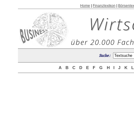
Home
|
Finanzlexikon
|
Börsenle
Wirts
über 20.000 Fach
Suche :
A
B
C
D
E
F
G
H
I
J
K