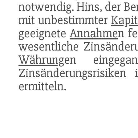
notwendig. Hins, der Be
mit unbestimmter
Kapit
geeignete
Annahme
n f
wesentliche Zinsänderu
Währung
en eingega
Zinsänderungsrisiken
ermitteln.