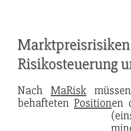
Marktpreisrisiken
Risikosteuerung u
Nach
MaRisk
müssen 
behafteten
Position
en 
(ei
min