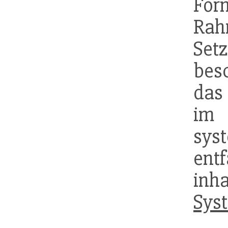
For
Rah
Set
besc
das 
im
sys
ent
in
Sys