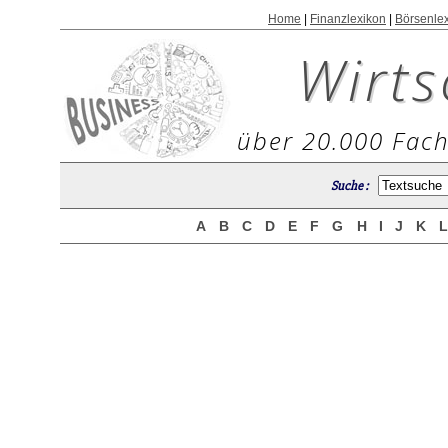
Home
|
Finanzlexikon
|
Börsenle
Wirts
über 20.000 Fach
Suche :
A
B
C
D
E
F
G
H
I
J
K