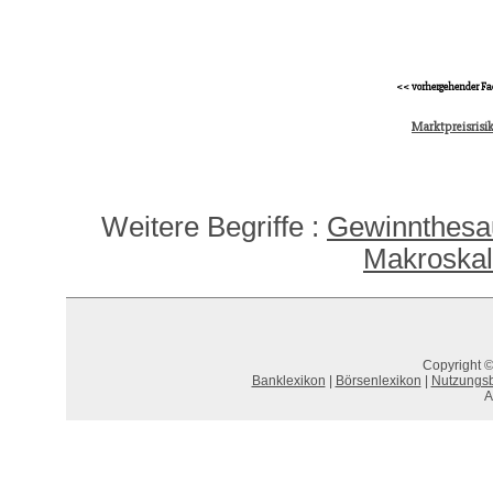
<< vorhergehender Fa
Marktpreisrisik
Weitere Begriffe :
Gewinnthesau
Makroska
Copyright ©
Banklexikon
|
Börsenlexikon
|
Nutzungs
A