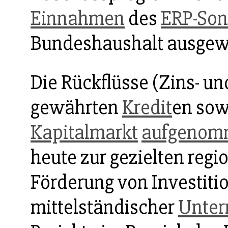
Einnahmen
des
ERP-So
Bundeshaushalt ausgew
Die Rückflüsse (Zins- u
gewährten
Kredit
en sow
Kapitalmarkt
aufgenom
heute zur gezielten regi
Förderung von Investiti
mittelständischer
Unte