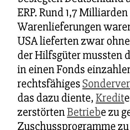
ERP. Rund 1,7 Milliarden
Warenlieferungen waren 
USA lieferten zwar ohne
der Hilfsgüter mussten 
in einen Fonds einzahle
rechtsfähiges
Sonderve
das dazu diente,
Kredit
e
zerstörten
Betrieb
e zu 
Zuschussprogramme z