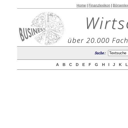
Home
|
Finanzlexikon
|
Börsenle
Wirts
über 20.000 Fach
Suche :
A
B
C
D
E
F
G
H
I
J
K