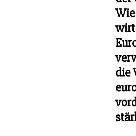
Wie
wirt
Eur
verw
die 
eur
vor
stär