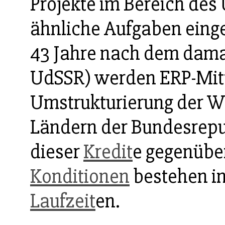
Projekte im Bereich de
ähnliche Aufgaben einges
43 Jahre nach dem dama
UdSSR) werden ERP-Mitt
Umstrukturierung der Wi
Ländern der Bundesrepub
dieser
Kredit
e gegenübe
Konditionen
bestehen in
Laufzeit
en.