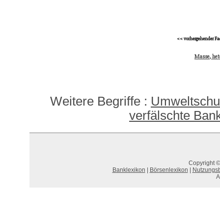
<< vorhergehender Fa
Masse, het
Weitere Begriffe :
Umweltschut
verfälschte Ban
Copyright ©
Banklexikon
|
Börsenlexikon
|
Nutzungs
A