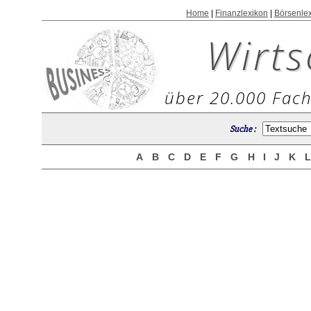
Home
|
Finanzlexikon
|
Börsenle
Wirts
über 20.000 Fach
Suche :
A
B
C
D
E
F
G
H
I
J
K