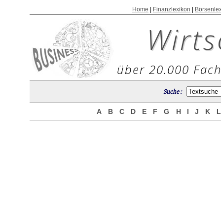
Home
|
Finanzlexikon
|
Börsenle
Wirts
über 20.000 Fach
Suche :
A
B
C
D
E
F
G
H
I
J
K