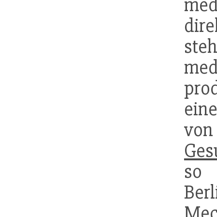
med
di
st
med
pro
eine
v
Ges
so 
Ber
Mec