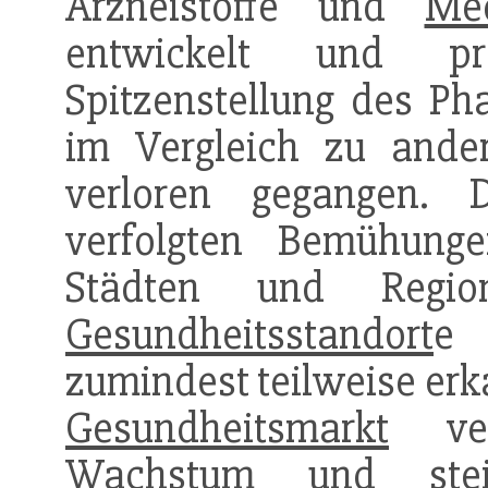
Arzneistoffe und
Me
entwickelt und pr
Spitzenstellung des Ph
im Vergleich zu ander
verloren gegangen. D
verfolgten Bemühun
Städten und Regio
Gesundheitsstandort
e 
zumindest teilweise erka
Gesundheitsmarkt
vers
Wachstum
und ste