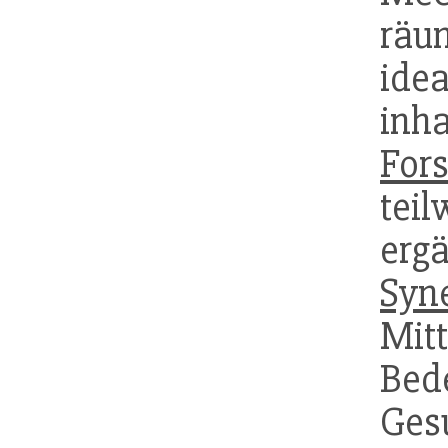
räu
ide
inh
For
tei
erg
Syn
Mit
Be
Ges