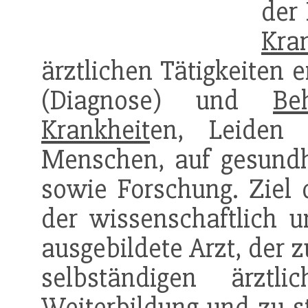
der
Kra
ärztlichen Tätigkeiten 
(Diagnose) und
Be
Krankheit
en, Leiden 
Menschen, auf gesundh
sowie Forschung. Ziel d
der wissenschaftlich u
ausgebildete Arzt, der 
selbständigen ärztl
Weiterbildung
und zu s