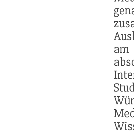
gen
zus
Aus
am 
abs
In
Stu
Wür
Medi
Wis