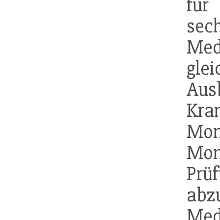
fü
sec
Medi
glei
Ausb
Kra
Mona
Mon
Prü
ab
Med