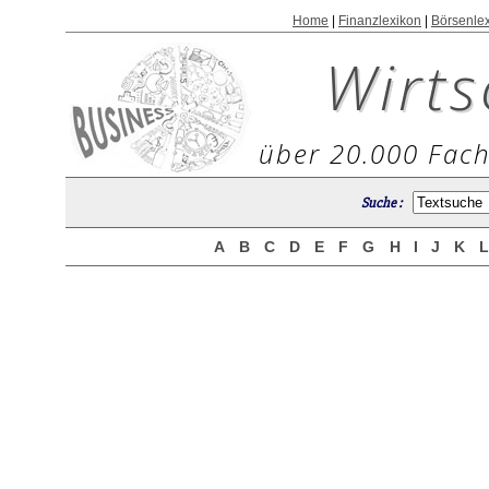
Home
|
Finanzlexikon
|
Börsenle
Wirts
über 20.000 Fach
Suche :
A
B
C
D
E
F
G
H
I
J
K