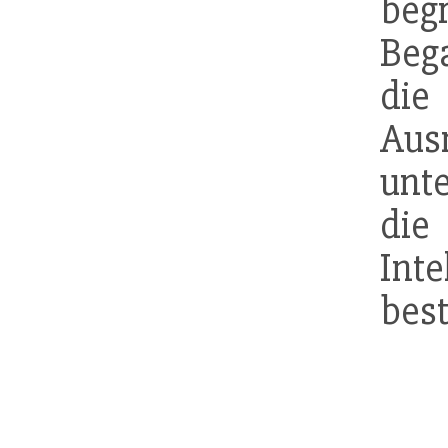
be
Beg
die
Au
unt
d
Inte
bes