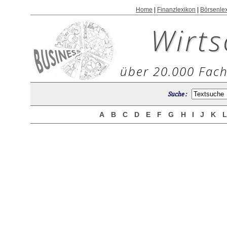
Home
|
Finanzlexikon
|
Börsenle
Wirts
über 20.000 Fach
Suche :
A
B
C
D
E
F
G
H
I
J
K