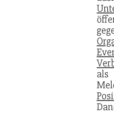
Unt
öff
geg
Org
Eve
Verb
al
Me
Posi
Da