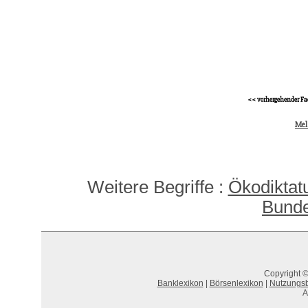
<< vorhergehender Fa
Mel
Weitere Begriffe :
Ökodiktat
Bunde
Copyright ©
Banklexikon
|
Börsenlexikon
|
Nutzungs
A