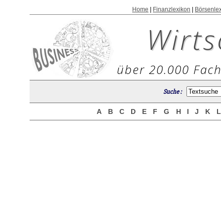
Home
|
Finanzlexikon
|
Börsenle
Wirts
über 20.000 Fach
Suche :
A
B
C
D
E
F
G
H
I
J
K