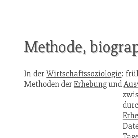
Methode, biogra
In der
Wirtschaftssoziologie
: fr
Methoden der
Erhebung
und
Aus
zwi
dur
Erh
Dat
Tage