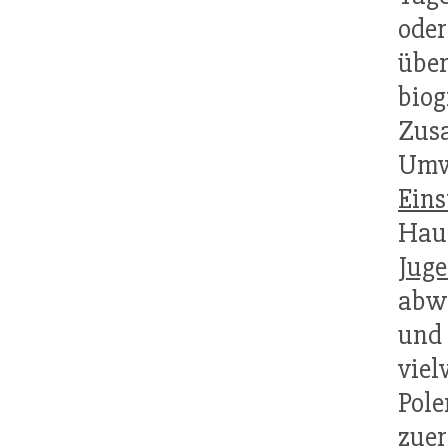
oder
übe
bio
Zus
Umw
Eins
Hau
Jug
abw
un
viel
Pole
zue