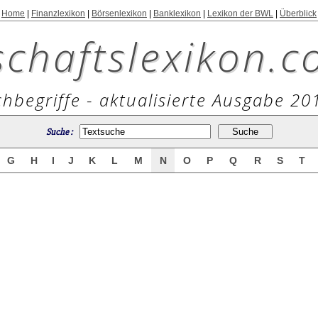
Home
|
Finanzlexikon
|
Börsenlexikon
|
Banklexikon
|
Lexikon der BWL
|
Überblick
schaftslexikon.c
hbegriffe - aktualisierte Ausgabe 20
Suche :
G
H
I
J
K
L
M
N
O
P
Q
R
S
T