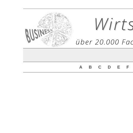
Wirt
über 20.000 Fac
A
B
C
D
E
F