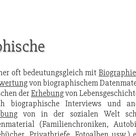
phische
üher oft bedeutungsgleich mit
Biographi
wertung
von biographischem Datenmate
schen der
Erhebung
von Lebensgeschicht
ch biographische Interviews und a
ebung
von in der sozialen Welt sch
enmaterial (Familienchroniken, Autob
bücher, Privatbriefe, Fotoalben usw.)