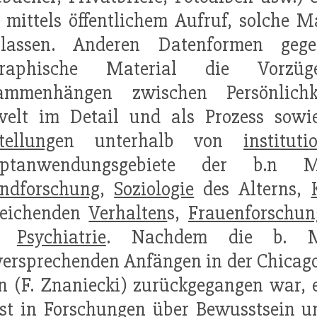
 mittels öffentlichem Aufruf, solche M
rlassen. Anderen Datenformen ge
graphische Material die Vorzü
ammenhängen zwischen Persönlichke
elt im Detail und als Prozess sowi
tellung
en unterhalb von
instituti
ptanwendungsgebiete der b.n Me
endforschung
,
Soziologie
des Alterns,
eichenden
Verhalten
s,
Frauenforschun
d
Psychiatrie
. Nachdem die b. Me
versprechenden Anfängen in der Chicag
n (F. Znaniecki) zurückgegangen war, er
rst in Forschungen über
Bewusstsein
un