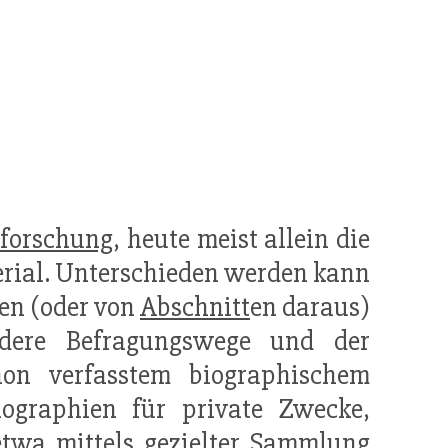
eforschung
, heute meist allein die
rial. Unterschieden werden kann
en (oder von
Abschnitt
en daraus)
ndere Befragungswege und der
on verfasstem biographischem
iographien für private Zwecke,
 etwa mittels gezielter Sammlung