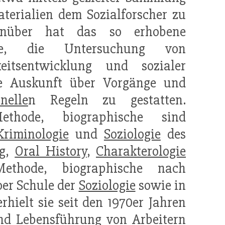
aterialien dem Sozialforscher zu
genüber hat das so erhobene
ge, die Untersuchung von
itsentwicklung und sozialer
e Auskunft über Vorgänge und
onelle
n Regeln zu gestatten.
thode, biographische sind
Kriminologie
und
Soziologie
des
g
,
Oral History
,
Charakterologie
thode, biographische nach
oer Schule der
Soziologie
sowie in
hielt sie seit den 1970er Jahren
d Lebensführung von Arbeitern