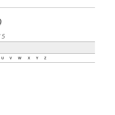
o
15
U
V
W
X
Y
Z