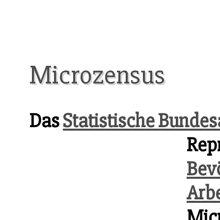
Microzensus
Das
Statistische Bunde
Repr
Bev
Arb
Mic