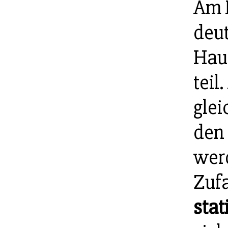
Am 
deu
Hau
teil
gle
den
werd
Zufa
sta