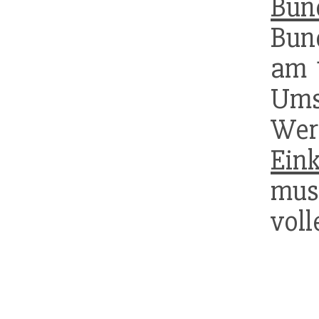
Bun
Bun
am 1
Ums
Wer
Ein
mus
voll