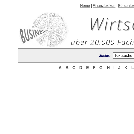
Home
|
Finanzlexikon
|
Börsenle
Wirts
über 20.000 Fach
Suche :
A
B
C
D
E
F
G
H
I
J
K