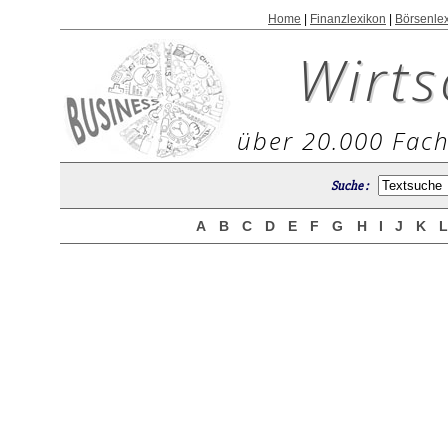
Home
|
Finanzlexikon
|
Börsenle
Wirts
über 20.000 Fach
Suche :
A
B
C
D
E
F
G
H
I
J
K