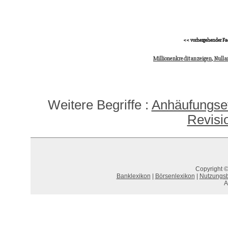
<< vorhergehender Fa
Millionenkreditanzeigen, Nulla
Weitere Begriffe :
Anhäufungsef
Revisi
Copyright ©
Banklexikon
|
Börsenlexikon
|
Nutzungs
A