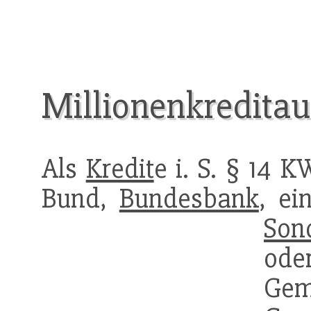
Millionenkredit
Als
Kredit
e i. S. § 14 K
Bund,
Bundesbank
, ei
Son
oder
Ge