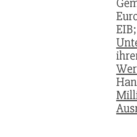
Ge
Eur
EIB
Unt
ih
Wer
Ha
Mill
Aus