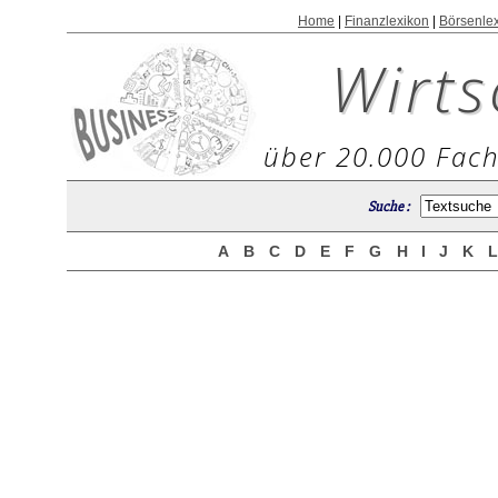
Home
|
Finanzlexikon
|
Börsenle
Wirts
über 20.000 Fach
Suche :
A
B
C
D
E
F
G
H
I
J
K