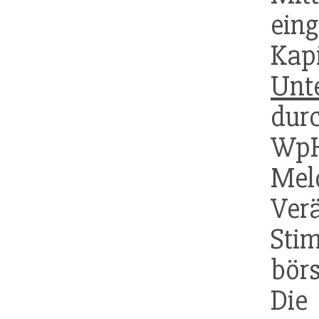
e
Kap
Unt
dur
WpH
Me
Ve
St
bör
Die