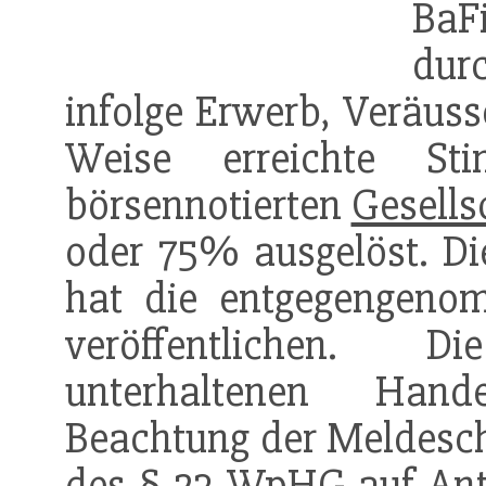
BaF
durc
infolge Erwerb, Veräuss
Weise erreichte Sti
börsennotierten
Gesells
oder 75% ausgelöst. Di
hat die entgegengenom
veröffentlichen
unterhaltenen Hand
Beachtung der Meldesc
des § 23 WpHG auf Antr