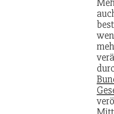
Mehr
auch
best
wen
meh
ver
du
Bun
Gese
ve
Mit