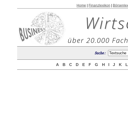
Home
|
Finanzlexikon
|
Börsenle
Wirts
über 20.000 Fach
Suche :
A
B
C
D
E
F
G
H
I
J
K