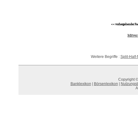
<< vorhergehender Fa
Mitver
Weitere Begriffe :
Split-Hal
Copyright ©
Banklexikon
|
Börsenlexikon
|
Nutzungs
A