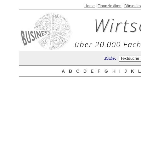
Home
|
Finanzlexikon
|
Börsenle
Wirts
über 20.000 Fach
Suche :
A
B
C
D
E
F
G
H
I
J
K