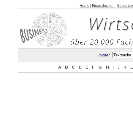
Home
|
Finanzlexikon
|
Börsenle
Wirts
über 20.000 Fach
Suche :
A
B
C
D
E
F
G
H
I
J
K