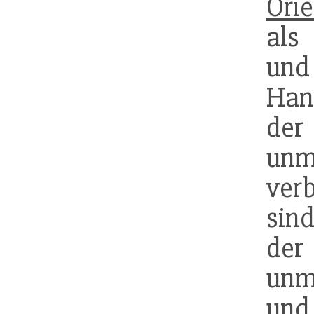
Orie
al
un
Hand
der
unm
verb
sind
der
unmi
und