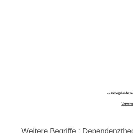
<< vorhergehender Fa
Vorvers
Weitere Begriffe :
Dependenztheo