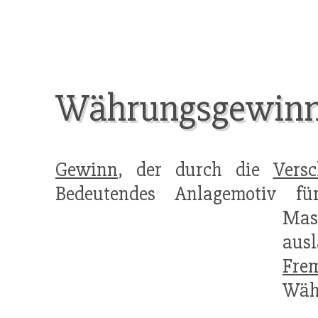
Währungsgewin
Gewinn
, der durch die
Vers
Bedeutendes Anlagemotiv für
Mas
aus
Fre
Währ