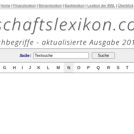
Home
|
Finanzlexikon
|
Börsenlexikon
|
Banklexikon
|
Lexikon der BWL
|
Überblick
schaftslexikon.c
hbegriffe - aktualisierte Ausgabe 20
Suche :
G
H
I
J
K
L
M
N
O
P
Q
R
S
T