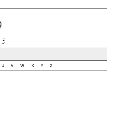
o
15
U
V
W
X
Y
Z