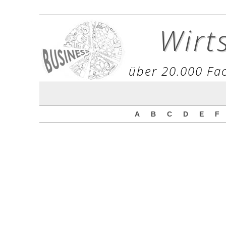
Wirt
über 20.000 Fac
A
B
C
D
E
F