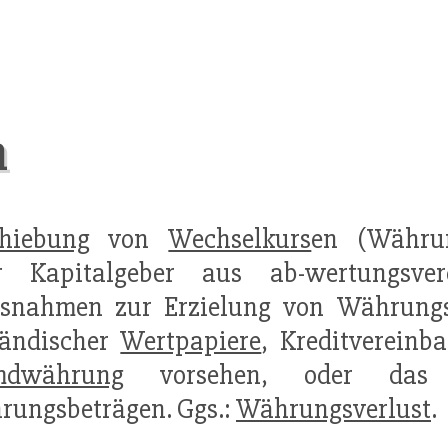
n
chiebung
von
Wechselkurs
en (Währun
 Kapitalgeber aus ab-wertungsver
snahmen zur Erzielung von Währungs
ländischer
Wertpapiere
, Kreditvereinb
mdwährung
vorsehen, oder das H
ungsbeträgen. Ggs.:
Währungsverlust
.