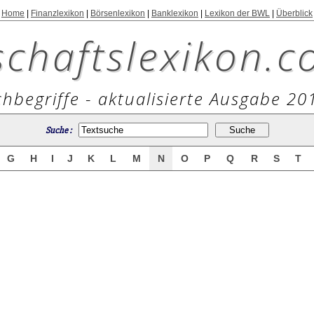
Home
|
Finanzlexikon
|
Börsenlexikon
|
Banklexikon
|
Lexikon der BWL
|
Überblick
schaftslexikon.c
hbegriffe - aktualisierte Ausgabe 20
Suche :
G
H
I
J
K
L
M
N
O
P
Q
R
S
T