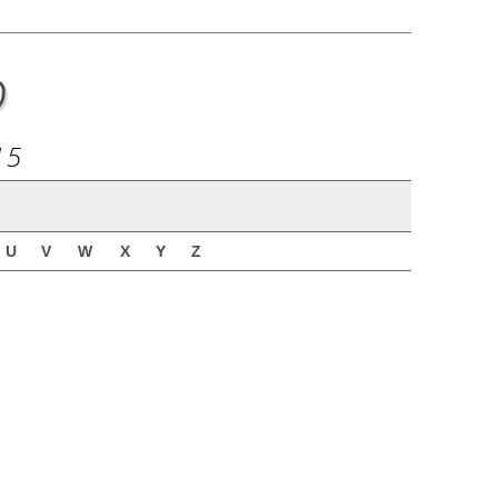
o
15
U
V
W
X
Y
Z