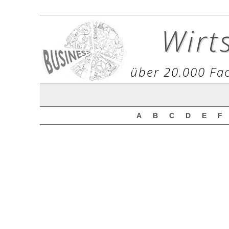
Wirt
über 20.000 Fac
A
B
C
D
E
F