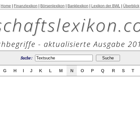
Home
|
Finanzlexikon
|
Börsenlexikon
|
Banklexikon
|
Lexikon der BWL
|
Überblick
schaftslexikon.c
hbegriffe - aktualisierte Ausgabe 20
Suche :
G
H
I
J
K
L
M
N
O
P
Q
R
S
T