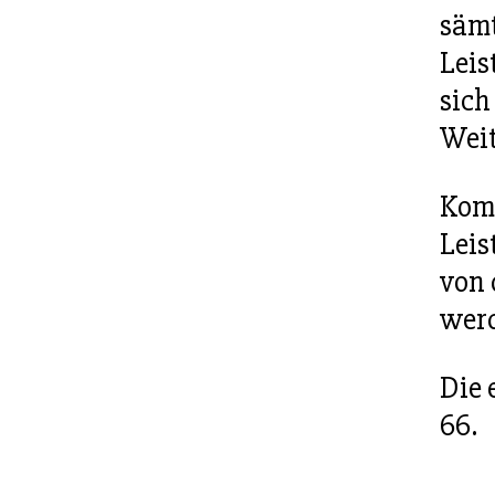
säm
Leis
sich
Wei
Komm
Leis
von 
wer
Die 
66.