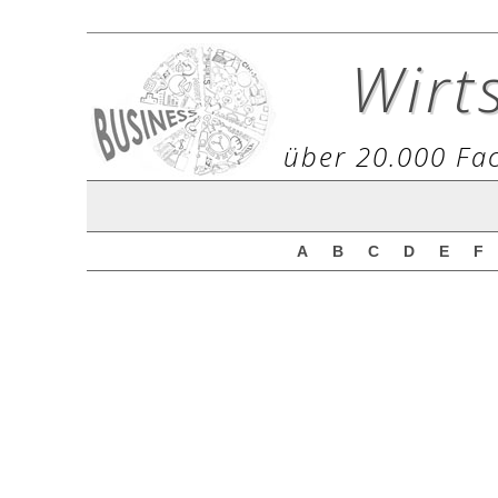
Wirt
über 20.000 Fac
A
B
C
D
E
F