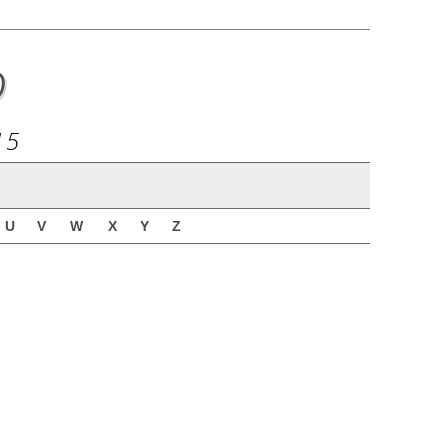
o
15
U
V
W
X
Y
Z