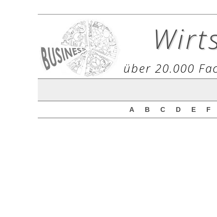
Wirt
über 20.000 Fac
A
B
C
D
E
F