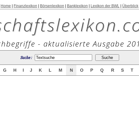
Home
|
Finanzlexikon
|
Börsenlexikon
|
Banklexikon
|
Lexikon der BWL
|
Überblick
schaftslexikon.c
hbegriffe - aktualisierte Ausgabe 20
Suche :
G
H
I
J
K
L
M
N
O
P
Q
R
S
T