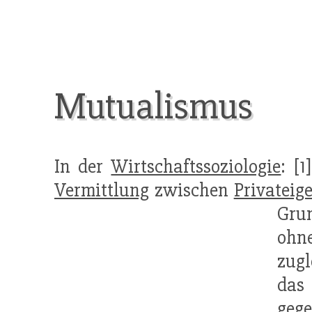
Mutualismus
In der
Wirtschaftssoziologie
: [1
Vermittlung
zwischen
Privateig
Gru
ohne
zugl
das
geg