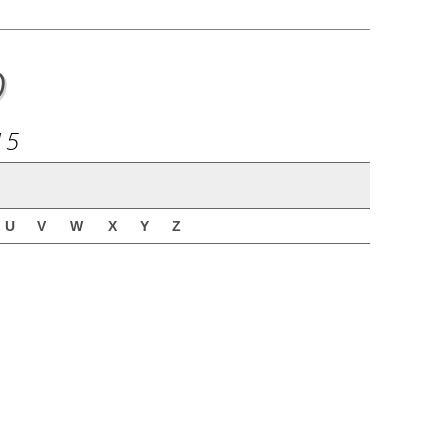
o
15
U
V
W
X
Y
Z