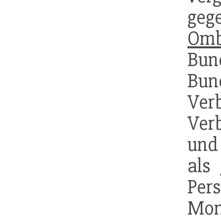
geg
Om
Bu
Bu
Ver
Ver
und
als
Per
Mo