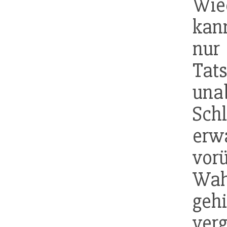
Wie
kan
nur
Tat
una
Sch
erw
vo
Wa
ge
ver