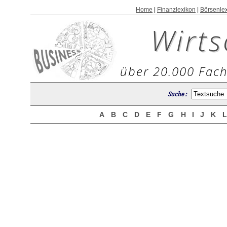
Home
|
Finanzlexikon
|
Börsenle
Wirts
über 20.000 Fach
Suche :
A
B
C
D
E
F
G
H
I
J
K