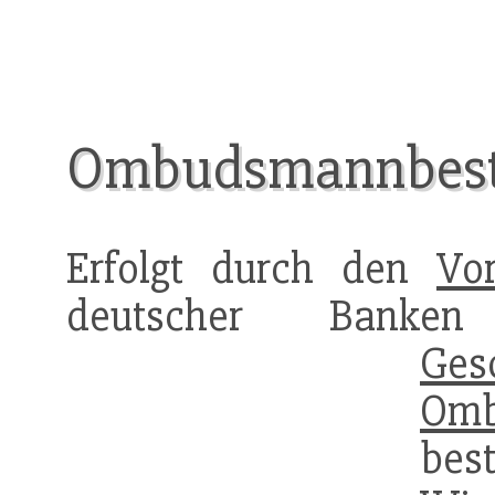
Ombudsmannbest
Erfolgt durch den
Vo
deutscher Banke
Ges
Om
b