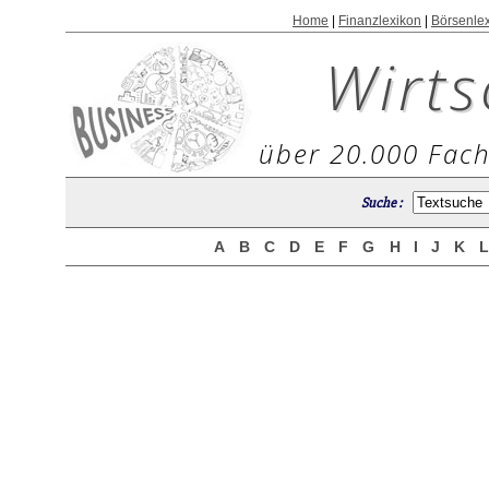
Home
|
Finanzlexikon
|
Börsenle
Wirts
über 20.000 Fach
Suche :
A
B
C
D
E
F
G
H
I
J
K