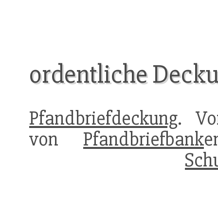
ordentliche Deck
Pfandbriefdeckung
. Vo
von
Pfandbriefbank
e
Sch