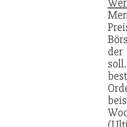
Wer
Me
Pre
Bör
der
soll
bes
Or
bei
Woc
(
Ult