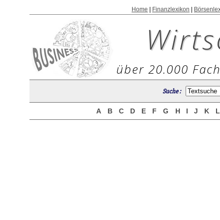
Home
|
Finanzlexikon
|
Börsenle
Wirts
über 20.000 Fach
Suche :
A
B
C
D
E
F
G
H
I
J
K