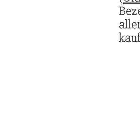
Beze
all
kauf